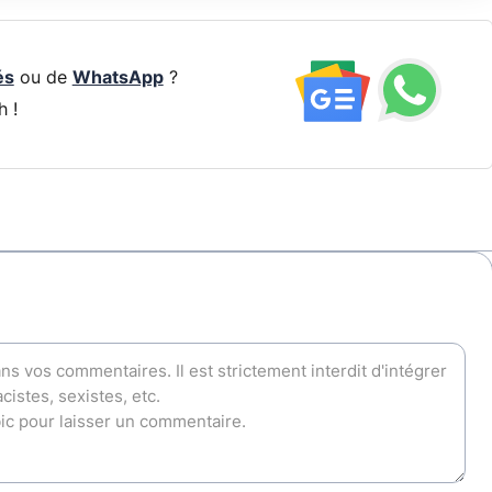
és
ou de
WhatsApp
?
h !