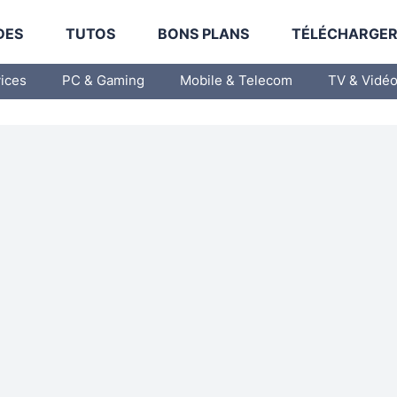
DES
TUTOS
BONS PLANS
TÉLÉCHARGE
vices
PC & Gaming
Mobile & Telecom
TV & Vidé