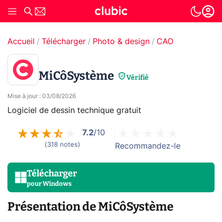
Accueil
Télécharger
Photo & design
CAO
MiCôSystème
Vérifié
Mise à jour
:
03/08/2026
Logiciel de dessin technique gratuit
7.2
/10
(
318
notes
)
Recommandez-le
Télécharger
pour
Windows
Présentation de MiCôSystème