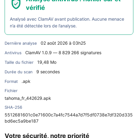
vérifié
Analysé avec ClamAV avant publication. Aucune menace
n’a été détectée lors de l’analyse.
02 août 2026 à 03h25
Dernière analyse
ClamAV 1.0.9 — 8 829 266 signatures
Antivirus
19,48 Mo
Taille du fichier
9 secondes
Durée du scan
.apk
Format
Fichier
tahoma_fr_442629.apk
SHA-256
5512681601c0e71600c7a4fc7544a7d7f5df0738e7df320d335
bd6ec5a9be187
Votre sécurité, notre priorité