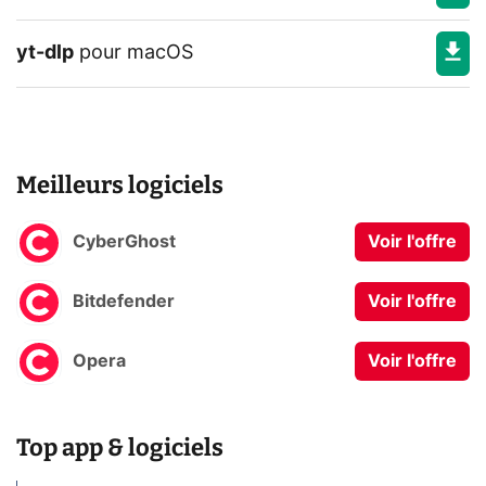
yt-dlp
pour
macOS
Meilleurs logiciels
CyberGhost
Voir l'offre
Bitdefender
Voir l'offre
Opera
Voir l'offre
Top app & logiciels