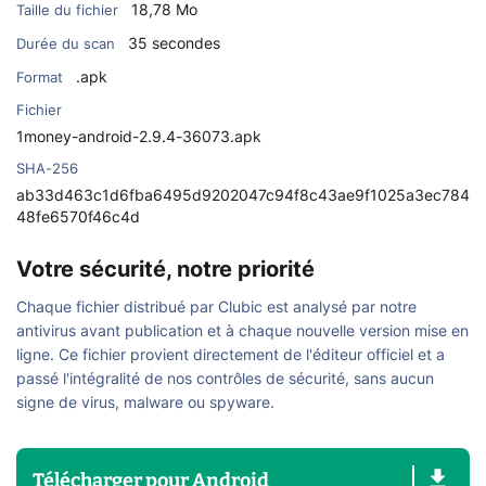
18,78 Mo
Taille du fichier
35 secondes
Durée du scan
.apk
Format
Fichier
1money-android-2.9.4-36073.apk
SHA-256
ab33d463c1d6fba6495d9202047c94f8c43ae9f1025a3ec784
48fe6570f46c4d
Votre sécurité, notre priorité
Chaque fichier distribué par Clubic est analysé par notre
antivirus avant publication et à chaque nouvelle version mise en
ligne. Ce fichier provient directement de l'éditeur officiel et a
passé l'intégralité de nos contrôles de sécurité, sans aucun
signe de virus, malware ou spyware.
Télécharger
pour
Android