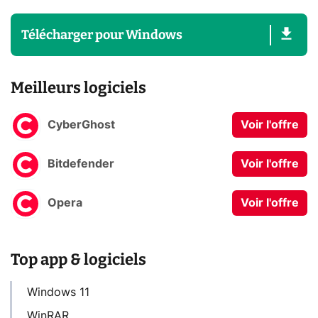
Télécharger
pour
Windows
Meilleurs logiciels
CyberGhost
Voir l'offre
Bitdefender
Voir l'offre
Opera
Voir l'offre
Top app & logiciels
Windows 11
WinRAR