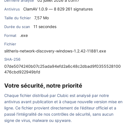
02 juillet 2026 à 03h17
Dernière analyse
ClamAV 1.0.9 — 8 829 261 signatures
Antivirus
7,57 Mo
Taille du fichier
11 secondes
Durée du scan
.exe
Format
Fichier
slitheris-network-discovery-windows-1.2.42-11881.exe
SHA-256
07de5074240b07c25ada94efd2a6c48c2dbad9f0355528100
476cbd922949bfd
Votre sécurité, notre priorité
Chaque fichier distribué par Clubic est analysé par notre
antivirus avant publication et à chaque nouvelle version mise en
ligne. Ce fichier provient directement de l'éditeur officiel et a
passé l'intégralité de nos contrôles de sécurité, sans aucun
signe de virus, malware ou spyware.