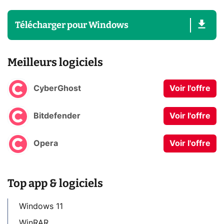
Télécharger
pour
Windows
Meilleurs logiciels
CyberGhost
Voir l'offre
Bitdefender
Voir l'offre
Opera
Voir l'offre
Top app & logiciels
Windows 11
WinRAR