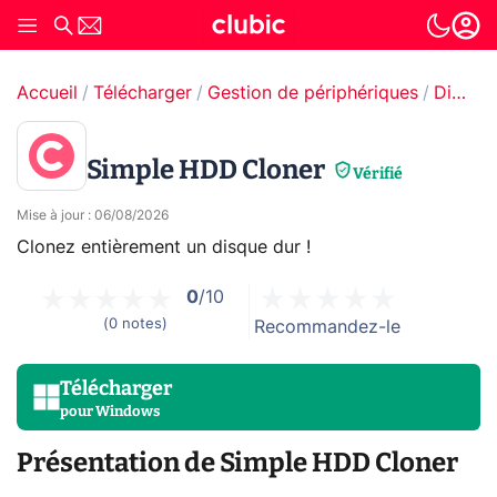
Accueil
Télécharger
Gestion de périphériques
Disque dur & partition
Simple HDD Cloner
Vérifié
Mise à jour
:
06/08/2026
Clonez entièrement un disque dur !
0
/10
(
0
notes
)
Recommandez-le
Télécharger
pour
Windows
Présentation de Simple HDD Cloner