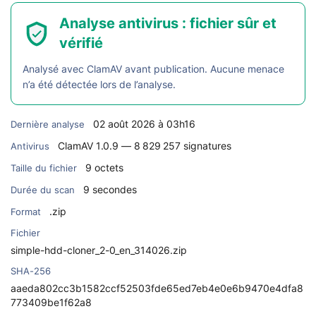
Analyse antivirus : fichier sûr et
vérifié
Analysé avec ClamAV avant publication. Aucune menace
n’a été détectée lors de l’analyse.
02 août 2026 à 03h16
Dernière analyse
ClamAV 1.0.9 — 8 829 257 signatures
Antivirus
9 octets
Taille du fichier
9 secondes
Durée du scan
.zip
Format
Fichier
simple-hdd-cloner_2-0_en_314026.zip
SHA-256
aaeda802cc3b1582ccf52503fde65ed7eb4e0e6b9470e4dfa8
773409be1f62a8