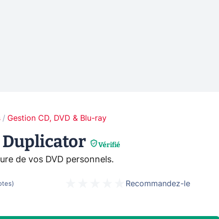
s
Gestion CD, DVD & Blu-ray
 Duplicator
Vérifié
vure de vos DVD personnels.
Recommandez-le
otes
)