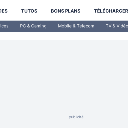
DES
TUTOS
BONS PLANS
TÉLÉCHARGE
vices
PC & Gaming
Mobile & Telecom
TV & Vidé