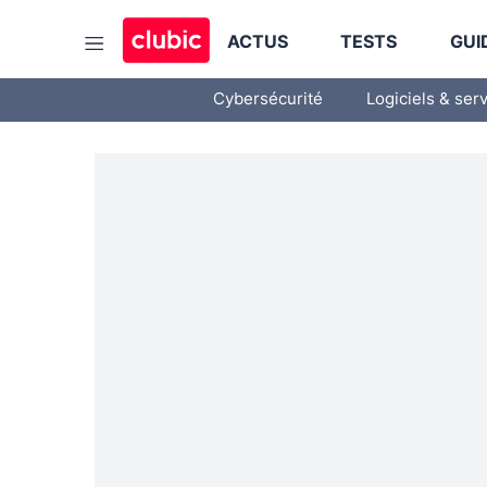
ACTUS
TESTS
GUI
Cybersécurité
Logiciels & ser