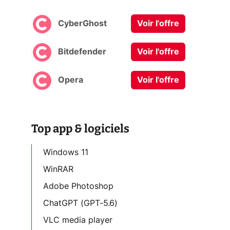
CyberGhost
Voir l'offre
Bitdefender
Voir l'offre
Opera
Voir l'offre
Top app & logiciels
Windows 11
WinRAR
Adobe Photoshop
ChatGPT (GPT-5.6)
VLC media player