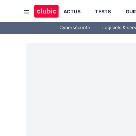
ACTUS
TESTS
GUI
Cybersécurité
Logiciels & ser