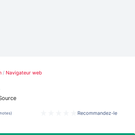
n
Navigateur web
é
 Source
Recommandez-le
notes
)