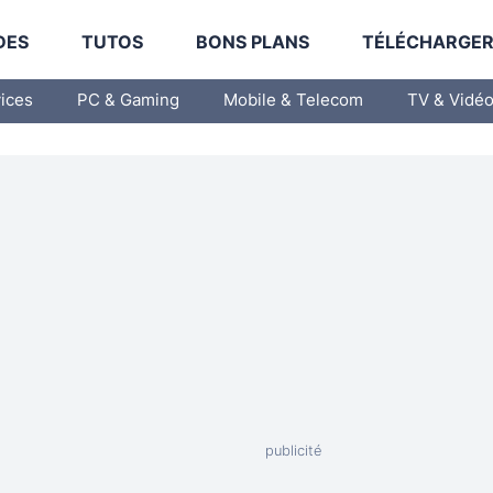
DES
TUTOS
BONS PLANS
TÉLÉCHARGE
vices
PC & Gaming
Mobile & Telecom
TV & Vidé