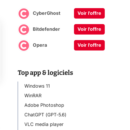
CyberGhost
Voir l'offre
Bitdefender
Voir l'offre
Opera
Voir l'offre
Top app & logiciels
Windows 11
WinRAR
Adobe Photoshop
ChatGPT (GPT-5.6)
VLC media player