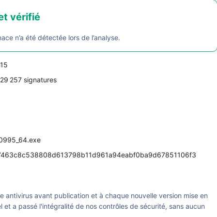
et vérifié
e n’a été détectée lors de l’analyse.
h15
29 257 signatures
10995_64.exe
7463c8c538808d613798b11d961a94eabf0ba9d67851106f3
re antivirus avant publication et à chaque nouvelle version mise en
el et a passé l'intégralité de nos contrôles de sécurité, sans aucun