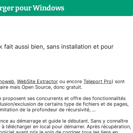
rger
pour
Windows
fait aussi bien, sans installation et pour
moweb
,
WebSite Extractor
ou encore
Teleport Pro
) sont
laire mais Open Source, donc gratuit.
e proposent ses concurrents et offre des fonctionnalités
clusion/exclusion de certains type de fichiers et de pages,
itation de la profondeur de récursivité, ...
lance au démarrage et guide le débutant. Sans y connaître
te à télécharger en local pour démarrer. Après récupération,
giciel ayant pris le soin de corriger tous les liens en