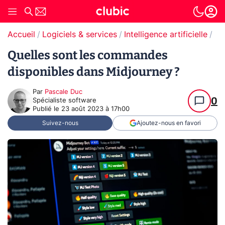
Accueil
Logiciels & services
Intelligence artificielle
Tut
Quelles sont les commandes
disponibles dans Midjourney ?
Par
Pascale Duc
0
Spécialiste software
Publié le
23 août 2023 à 17h00
Suivez-nous
Ajoutez-nous en favori