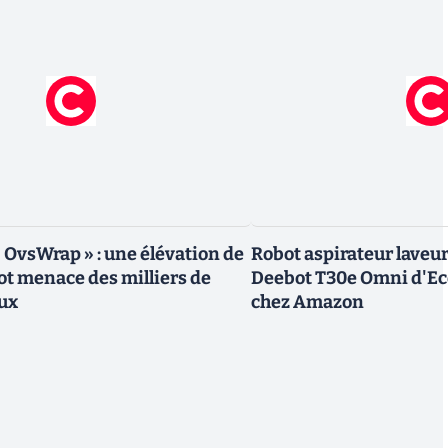
« OvsWrap » : une élévation de
Robot aspirateur laveur 
oot menace des milliers de
Deebot T30e Omni d'Ec
ux
chez Amazon