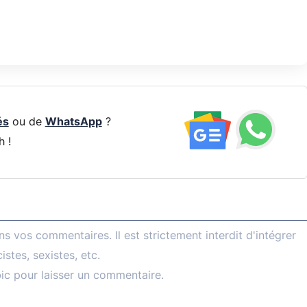
és
ou de
WhatsApp
?
h !