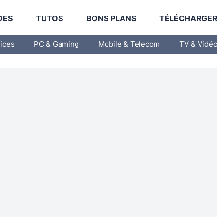
DES
TUTOS
BONS PLANS
TÉLÉCHARGE
vices
PC & Gaming
Mobile & Telecom
TV & Vidé