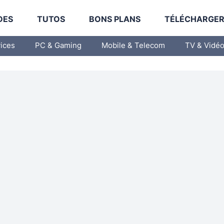
DES
TUTOS
BONS PLANS
TÉLÉCHARGE
vices
PC & Gaming
Mobile & Telecom
TV & Vidé