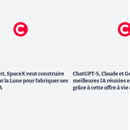
t, SpaceX veut construire
ChatGPT-5, Claude et Ge
ur la Lune pour fabriquer ses
meilleures IA réunies 
IA
grâce à cette offre à vie