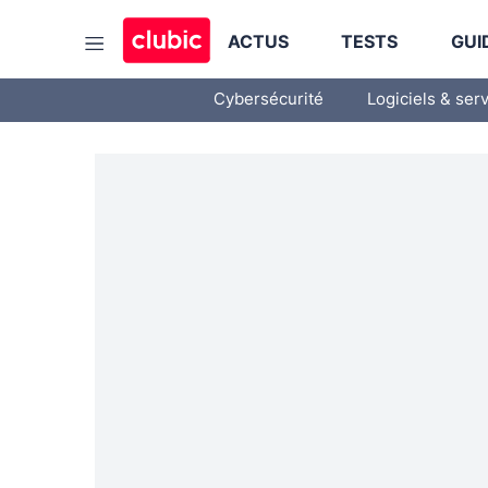
ACTUS
TESTS
GUI
Cybersécurité
Logiciels & ser