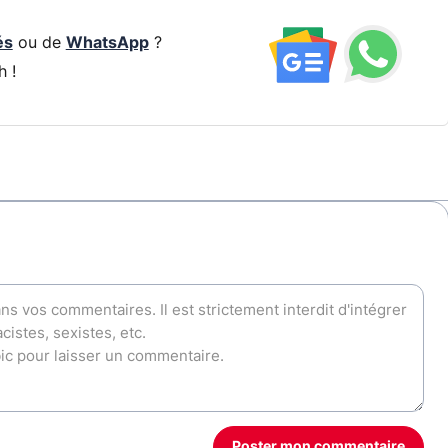
és
ou de
WhatsApp
?
h !
Poster mon commentaire