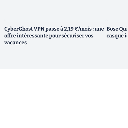
CyberGhost VPN passe à 2,19 €/mois : une
Bose Qui
offre intéressante pour sécuriser vos
casque i
vacances