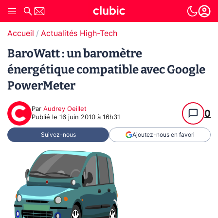
Accueil
Actualités High-Tech
BaroWatt : un baromètre
énergétique compatible avec Google
PowerMeter
Par
Audrey Oeillet
0
Publié le
16 juin 2010 à 16h31
Suivez-nous
Ajoutez-nous en favori