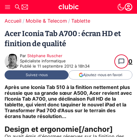
Accueil
Mobile & Telecom
Tablette
Acer Iconia Tab A700 : écran HD et
finition de qualité
Par
Stéphane Ruscher
0
Spécialiste informatique
Publié le
11 septembre 2012 à 18h34
Suivez-nous
Ajoutez-nous en favori
Après une Iconia Tab 510 à la finition nettement plus
réussie que sa grande sœur A500, Acer revient avec
l'Iconia Tab A700, une déclinaison Full HD de la
tablette, qui vient donc taquiner le nouvel iPad et la
Transformer Pad 700 d'Asus sur le terrain des
écrans haute résolution...
Design et ergonomie[/anchor]
On avait émis d'énormes réserves sur la finition des