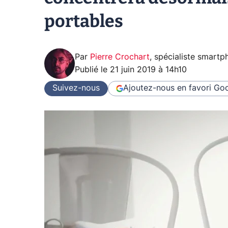
portables
Par
Pierre Crochart
,
spécialiste smartp
Publié le
21 juin 2019 à 14h10
Suivez-nous
Ajoutez-nous en favori
Goo