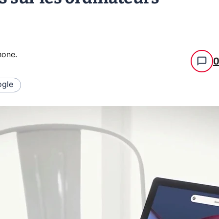
hone
.
gle