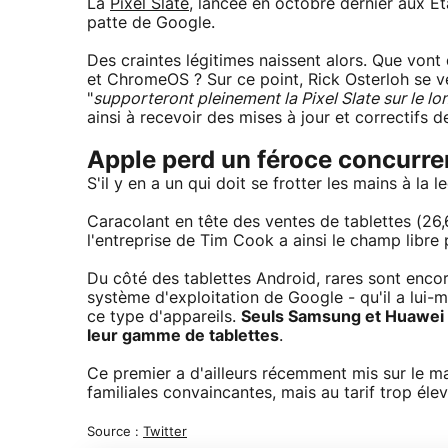
La
Pixel Slate
, lancée en octobre dernier aux Ét
patte de Google.
Des craintes légitimes naissent alors. Que vont
et ChromeOS ? Sur ce point, Rick Osterloh se ve
"
supporteront pleinement la Pixel Slate sur le l
ainsi à recevoir des mises à jour et correctifs de
Apple perd un féroce concurre
S'il y en a un qui doit se frotter les mains à la 
Caracolant en tête des ventes de tablettes (26
l'entreprise de Tim Cook a ainsi le champ libre 
Du côté des tablettes Android, rares sont encor
système d'exploitation de Google - qu'il a lu
ce type d'appareils.
Seuls Samsung et Huawei 
leur gamme de tablettes
.
Ce premier a d'ailleurs récemment mis sur le m
familiales convaincantes, mais au tarif trop éle
Source :
Twitter