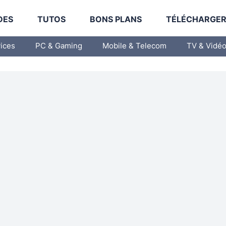
DES
TUTOS
BONS PLANS
TÉLÉCHARGE
vices
PC & Gaming
Mobile & Telecom
TV & Vidé