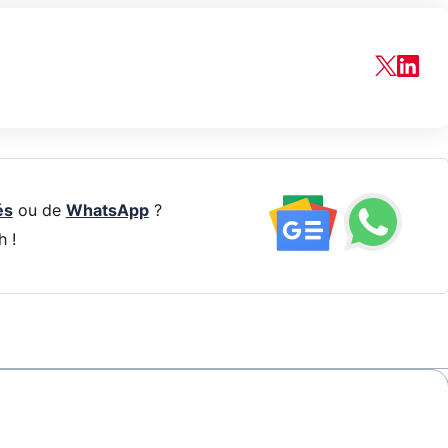
és
ou de
WhatsApp
?
h !