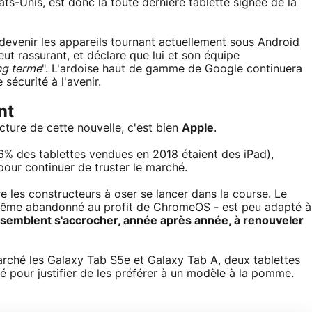
ats-Unis, est donc la toute dernière tablette signée de la
 devenir les appareils tournant actuellement sous Android
ut rassurant, et déclare que lui et son équipe
ong terme
". L'ardoise haut de gamme de Google continuera
 sécurité à l'avenir.
nt
lecture de cette nouvelle, c'est bien
Apple
.
,6% des tablettes vendues en 2018 étaient des iPad),
pour continuer de truster le marché.
e les constructeurs à oser se lancer dans la course. Le
i-même abandonné au profit de ChromeOS - est peu adapté à
semblent s'accrocher, année après année, à renouveler
arché les
Galaxy Tab S5e
et
Galaxy Tab A
, deux tablettes
vé pour justifier de les préférer à un modèle à la pomme.