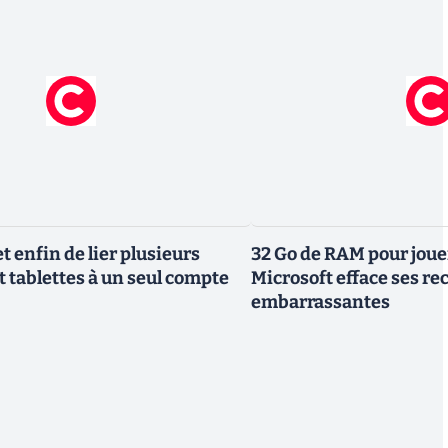
 enfin de lier plusieurs
32 Go de RAM pour joue
t tablettes à un seul compte
Microsoft efface ses 
embarrassantes