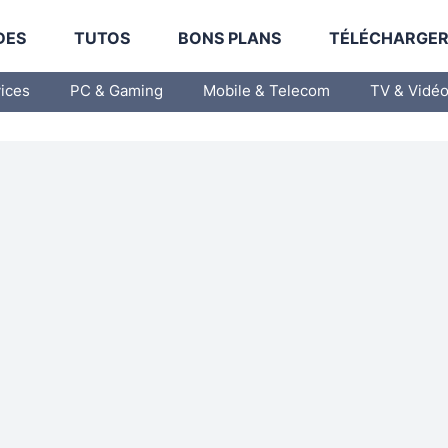
DES
TUTOS
BONS PLANS
TÉLÉCHARGE
vices
PC & Gaming
Mobile & Telecom
TV & Vidé