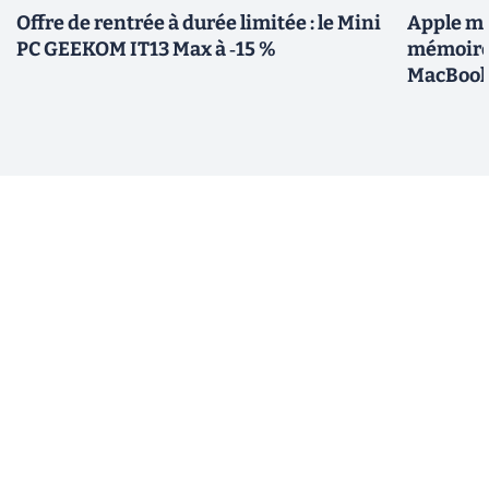
Offre de rentrée à durée limitée : le Mini
Apple me
PC GEEKOM IT13 Max à ‑15 %
mémoires
MacBoo