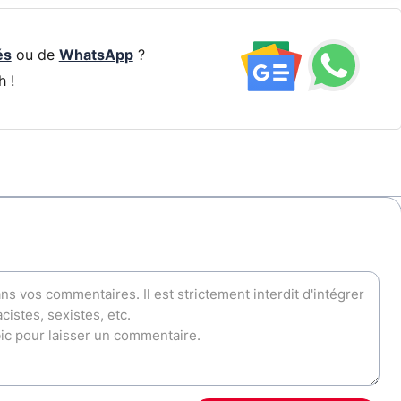
és
ou de
WhatsApp
?
h !