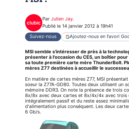
Par
Julien Jay
.
Publié le
14 janvier 2012 à 19h41
Suivez-nous
Ajoutez-nous en favori
Goo
MSI semble s'intéresser de près à la technolog
présenter à l'occasion du CES, un boîtier pour
sa toute première carte mère ThunderBolt. Plu
mères Z77 destinées à accueillir le successeur
En matière de cartes mères Z77, MSI présentai
soeur la Z77A-GD80. Toutes deux utilisent un
mémoire DDR3. On note la présence de trois c
8x/8x avec deux cartes et 8x/4x/4x avec trois 
intégralement passif et du reste assez minimal
d'alimentation plus conséquent. Les deux cart
6 Gb/s.