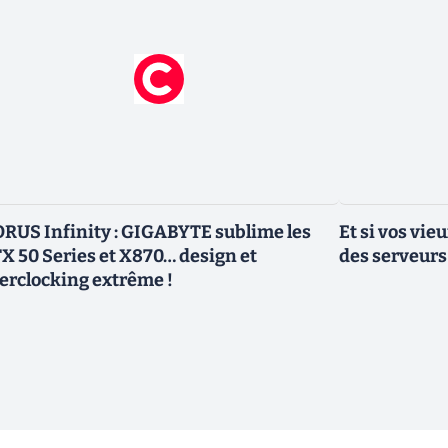
RUS Infinity : GIGABYTE sublime les
Et si vos vi
X 50 Series et X870… design et
des serveurs
erclocking extrême !