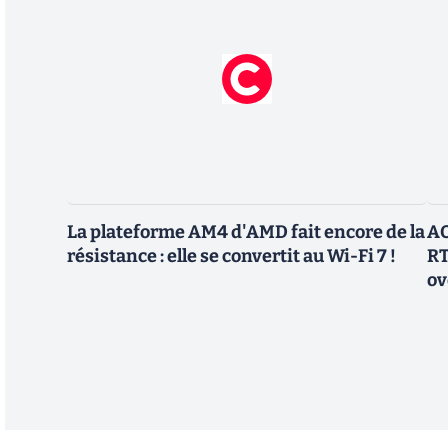
La plateforme AM4 d'AMD fait encore de la
AO
résistance : elle se convertit au Wi-Fi 7 !
RT
ov