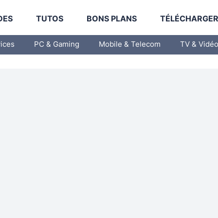
DES
TUTOS
BONS PLANS
TÉLÉCHARGE
vices
PC & Gaming
Mobile & Telecom
TV & Vidé