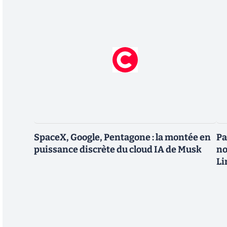
SpaceX, Google, Pentagone : la montée en
Pa
puissance discrète du cloud IA de Musk
no
Li