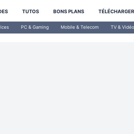
DES
TUTOS
BONS PLANS
TÉLÉCHARGE
vices
PC & Gaming
Mobile & Telecom
TV & Vidé