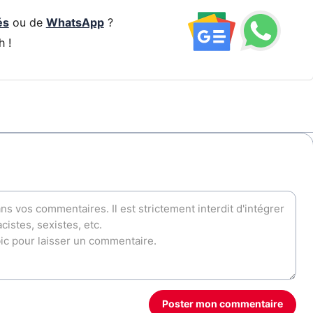
és
ou de
WhatsApp
?
h !
Poster mon commentaire