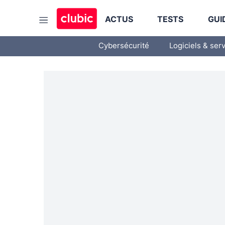
ACTUS
TESTS
GUI
Cybersécurité
Logiciels & ser