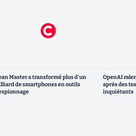
ean Master a transformé plus d'un
OpenAI ralen
lliard de smartphones en outils
après des te
espionnage
inquiétants