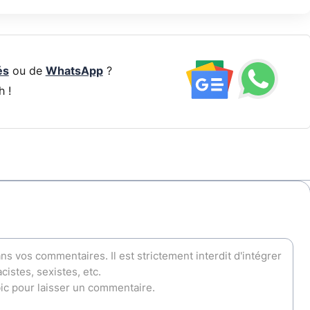
és
ou de
WhatsApp
?
h !