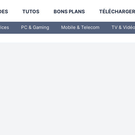
DES
TUTOS
BONS PLANS
TÉLÉCHARGE
vices
PC & Gaming
Mobile & Telecom
TV & Vidé