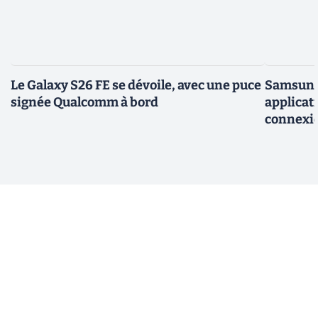
Le Galaxy S26 FE se dévoile, avec une puce
Samsung 
signée Qualcomm à bord
applicati
connexio