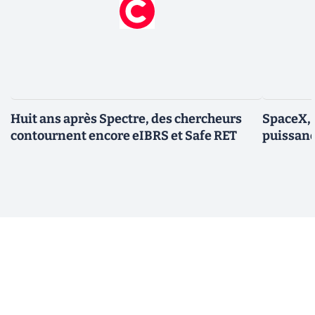
Huit ans après Spectre, des chercheurs
SpaceX, 
contournent encore eIBRS et Safe RET
puissanc