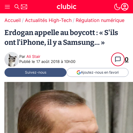
Accueil
Actualités High-Tech
Régulation numérique
Erdogan appelle au boycott : « S'ils
ont l'iPhone, il y a Samsung... »
Par
Ali Stair
0
Publié le
17 août 2018 à 10h00
Suivez-nous
Ajoutez-nous en favori