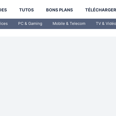
DES
TUTOS
BONS PLANS
TÉLÉCHARGE
vices
PC & Gaming
Mobile & Telecom
TV & Vidé