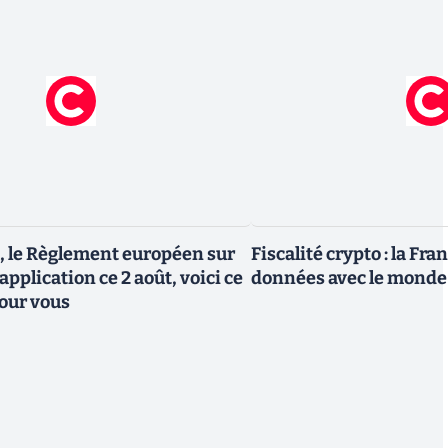
, le Règlement européen sur
Fiscalité crypto : la Fr
 application ce 2 août, voici ce
données avec le monde
our vous