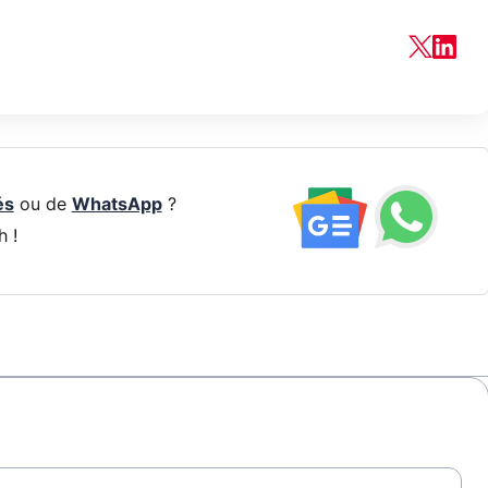
és
ou de
WhatsApp
?
h !