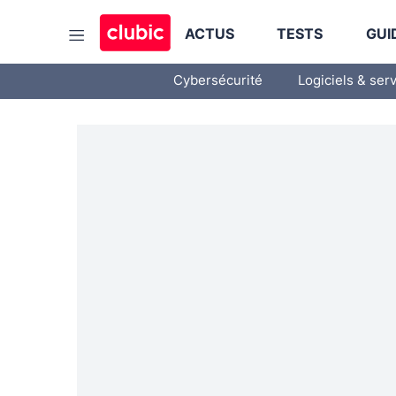
ACTUS
TESTS
GUI
Cybersécurité
Logiciels & ser