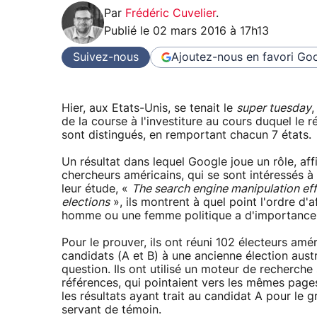
Par
Frédéric Cuvelier
.
Publié le
02 mars 2016 à 17h13
Suivez-nous
Ajoutez-nous en favori
Goo
Hier, aux Etats-Unis, se tenait le
super tuesday
,
de la course à l'investiture au cours duquel le 
sont distingués, en remportant chacun 7 états.
Un résultat dans lequel Google joue un rôle, af
chercheurs américains, qui se sont intéressés à
leur étude, «
The search engine manipulation ef
elections
», ils montrent à quel point l'ordre d'
homme ou une femme politique a d'importance q
Pour le prouver, ils ont réuni 102 électeurs amé
candidats (A et B) à une ancienne élection aust
question. Ils ont utilisé un moteur de recherche
références, qui pointaient vers les mêmes pages
les résultats ayant trait au candidat A pour le 
servant de témoin.