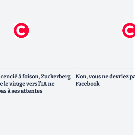
icencié à foison, Zuckerberg
Non, vous ne devriez pa
 le virage vers l’IA ne
Facebook
as à ses attentes