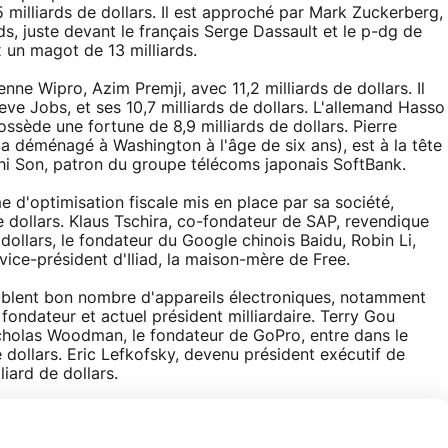
 milliards de dollars. Il est approché par Mark Zuckerberg,
ds, juste devant le français Serge Dassault et le p-dg de
 un magot de 13 milliards.
enne Wipro, Azim Premji, avec 11,2 milliards de dollars. Il
e Jobs, et ses 10,7 milliards de dollars. L'allemand Hasso
ssède une fortune de 8,9 milliards de dollars. Pierre
 a déménagé à Washington à l'âge de six ans), est à la tête
shi Son, patron du groupe télécoms japonais SoftBank.
e d'optimisation fiscale mis en place par sa société,
de dollars. Klaus Tschira, co-fondateur de SAP, revendique
e dollars, le fondateur du Google chinois Baidu, Robin Li,
vice-président d'Iliad, la maison-mère de Free.
mblent bon nombre d'appareils électroniques, notamment
ondateur et actuel président milliardaire. Terry Gou
icholas Woodman, le fondateur de GoPro, entre dans le
e dollars. Eric Lefkofsky, devenu président exécutif de
iard de dollars.