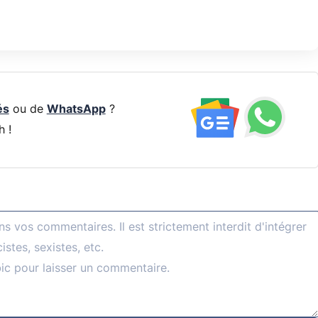
és
ou de
WhatsApp
?
h !