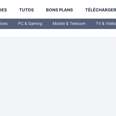
DES
TUTOS
BONS PLANS
TÉLÉCHARGE
vices
PC & Gaming
Mobile & Telecom
TV & Vidé