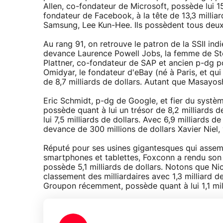
Allen, co-fondateur de Microsoft, possède lui 15
fondateur de Facebook, à la tête de 13,3 milliar
Samsung, Lee Kun-Hee. Ils possèdent tous deux
Au rang 91, on retrouve le patron de la SSII indi
devance Laurence Powell Jobs, la femme de Stev
Plattner, co-fondateur de SAP et ancien p-dg po
Omidyar, le fondateur d'eBay (né à Paris, et qui
de 8,7 milliards de dollars. Autant que Masayo
Eric Schmidt, p-dg de Google, et fier du systèm
possède quant à lui un trésor de 8,2 milliards 
lui 7,5 milliards de dollars. Avec 6,9 milliards d
devance de 300 millions de dollars Xavier Niel, 
Réputé pour ses usines gigantesques qui asse
smartphones et tablettes, Foxconn a rendu son f
possède 5,1 milliards de dollars. Notons que N
classement des milliardaires avec 1,3 milliard d
Groupon récemment, possède quant à lui 1,1 mill