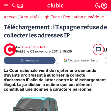
Accueil
Actualités High-Tech
Régulation numérique
T
Téléchargement : l'Espagne refuse de
collecter les adresses IP
Par
Olivier Robillart
0
Publié le
03 novembre 2011 à 16h39
Suivez-nous
Ajoutez-nous en favori
La Cour nationale vient de rejeter une demande
d'ayants droit visant à autoriser la collecte
d'adresses IP afin de lutter contre le téléchargement
illégal. La juridiction a estimé que cet élément
constituait une donnée à caractère personnel.