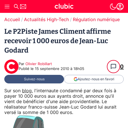
Accueil
Actualités High-Tech
Régulation numérique
T
Le P2Piste James Climent affirme
recevoir 1 000 euros de Jean-Luc
Godard
Par
Olivier Robillart
0
Publié le
15 septembre 2010 à 18h05
Suivez-nous
Ajoutez-nous en favori
Sur son
blog
, l'internaute condamné par deux fois à
payer 10 000 euros aux ayants droit, annonce qu'il
vient de bénéficier d'une aide providentielle. Le
réalisateur franco-suisse Jean-Luc Godard lui aurait
versé la somme de 1 000 euros.