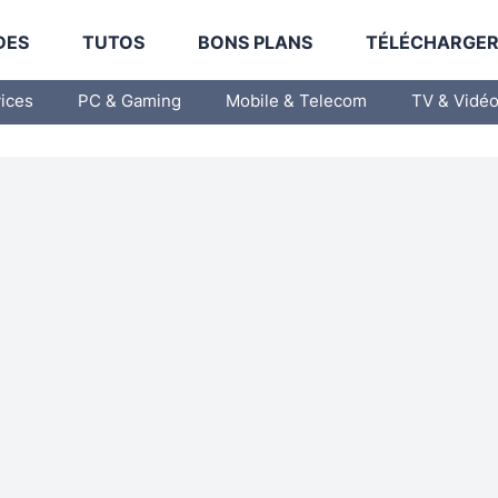
DES
TUTOS
BONS PLANS
TÉLÉCHARGE
vices
PC & Gaming
Mobile & Telecom
TV & Vidé