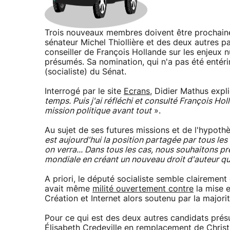
Trois nouveaux membres doivent être prochai
sénateur Michel Thiollière et des deux autres pa
conseiller de François Hollande sur les enjeux n
présumés. Sa nomination, qui n'a pas été entérin
(socialiste) du Sénat.
Interrogé par le site
Ecrans
, Didier Mathus expl
temps. Puis j'ai réfléchi et consulté François H
mission politique avant tout
».
Au sujet de ses futures missions et de l'hypothès
est aujourd'hui la position partagée par tous le
on verra... Dans tous les cas, nous souhaitons p
mondiale en créant un nouveau droit d'auteur qui
A priori, le député socialiste semble clairement
avait même
milité ouvertement contre
la mise e
Création et Internet alors soutenu par la majori
Pour ce qui est des deux autres candidats pré
Élisabeth Credeville en remplacement de Christ