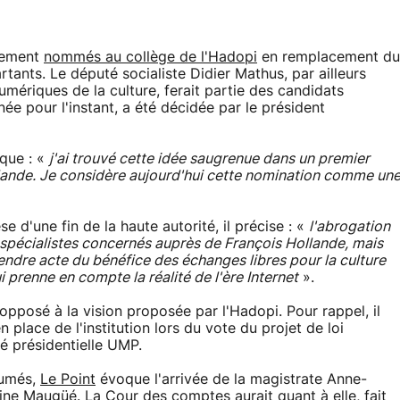
nement
nommés au collège de l'Hadopi
en remplacement du
rtants. Le député socialiste Didier Mathus, par ailleurs
umériques de la culture, ferait partie des candidats
ée pour l'instant, a été décidée par le président
ique : «
j'ai trouvé cette idée saugrenue dans un premier
ollande. Je considère aujourd'hui cette nomination comme un
e d'une fin de la haute autorité, il précise : «
l'abrogation
s spécialistes concernés auprès de François Hollande, mais
rendre acte du bénéfice des échanges libres pour la culture
 prenne en compte la réalité de l'ère Internet
».
 opposé à la vision proposée par l'Hadopi. Pour rappel, il
n place de l'institution lors du vote du projet de loi
té présidentielle UMP.
sumés,
Le Point
évoque l'arrivée de la magistrate Anne-
ine Maugüé. La Cour des comptes aurait quant à elle, fait