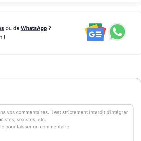
és
ou de
WhatsApp
?
h !