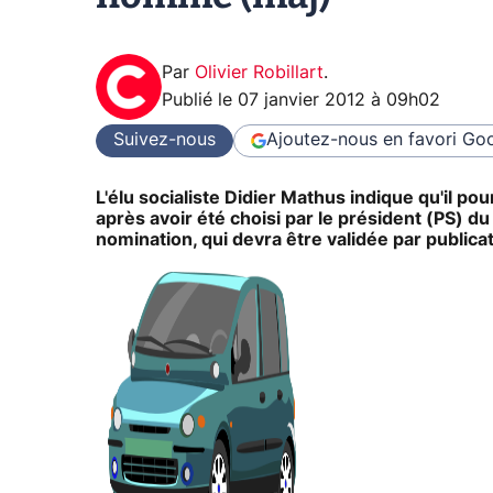
Par
Olivier Robillart
.
Publié le
07 janvier 2012 à 09h02
Suivez-nous
Ajoutez-nous en favori
Goo
L'élu socialiste Didier Mathus indique qu'il po
après avoir été choisi par le président (PS) d
nomination, qui devra être validée par publica