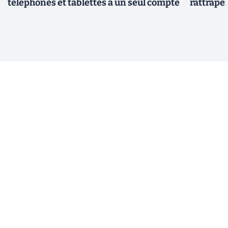
téléphones et tablettes à un seul compte
rattrape