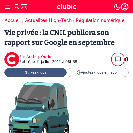
Accueil
Actualités High-Tech
Régulation numérique
Vie privée : la CNIL publiera son
rapport sur Google en septembre
Par
Audrey Oeillet
0
Publié le
11 juillet 2012 à 08h38
Suivez-nous
Ajoutez-nous en favori