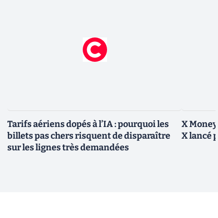
Tarifs aériens dopés à l’IA : pourquoi les
X Money,
billets pas chers risquent de disparaître
X lancé 
sur les lignes très demandées