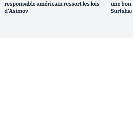
responsable américain ressort les lois
une bonn
d'Asimov
Surfshar