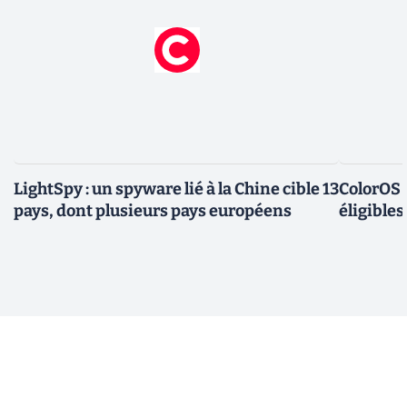
LightSpy : un spyware lié à la Chine cible 13
ColorOS 1
pays, dont plusieurs pays européens
éligible