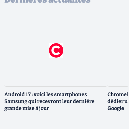
Android 17 : voici les smartphones
Chromebo
Samsung qui recevront leur dernière
dédier u
grande mise à jour
Google