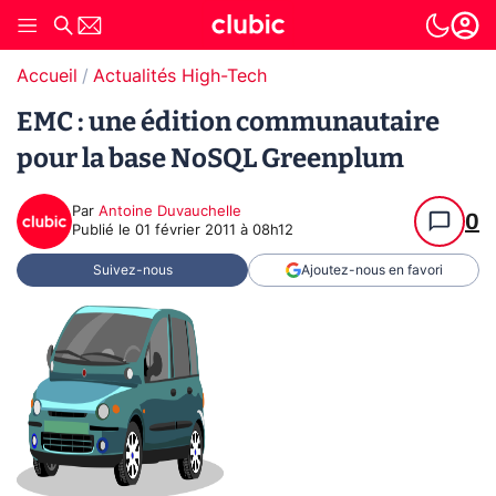
Accueil
Actualités High-Tech
EMC : une édition communautaire
pour la base NoSQL Greenplum
Par
Antoine Duvauchelle
0
Publié le
01 février 2011 à 08h12
Suivez-nous
Ajoutez-nous en favori