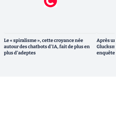
Le « spiralisme », cette croyance née
Après un
autour des chatbots d'IA, fait de plus en
Glucksma
plus d'adeptes
enquête