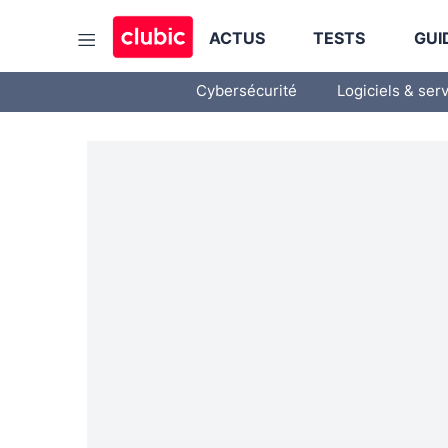
ACTUS
TESTS
GUI
Cybersécurité
Logiciels & ser