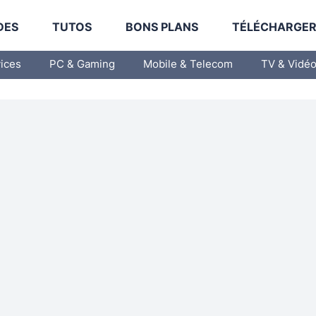
DES
TUTOS
BONS PLANS
TÉLÉCHARGE
vices
PC & Gaming
Mobile & Telecom
TV & Vidé