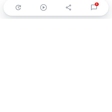
0
Abonnez-vous à notre newsletter !
Recevez un résumé quotidien de l'actu technologique.
S'inscrire
En cliquant sur s'inscrire, j’accepte de recevoir par email des
informations, actualités et offres commerciales de Clubic.
Conformément au RGPD, vous pouvez retirer votre consentement
à tout moment en cliquant sur le lien de désinscription présent
dans chaque email. Pour en savoir plus sur la gestion de vos
données, consultez notre
Politique de confidentialité