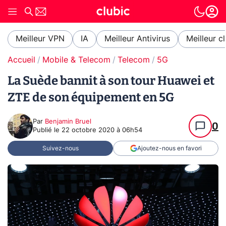
Meilleur VPN
IA
Meilleur Antivirus
Meilleur c
Accueil
Mobile & Telecom
Telecom
5G
La Suède bannit à son tour Huawei et
ZTE de son équipement en 5G
Par
Benjamin Bruel
0
Publié le
22 octobre 2020 à 06h54
Suivez-nous
Ajoutez-nous en favori