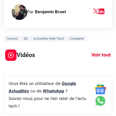
Par
Benjamin Bruel
Huawei
5G
Actualités High-Tech
Comparer
3 écrans en 1 pour
5 générations
319€ ? Voici L'AOC
jeux dans la
Vidéos
CQ32G4ZA !
prochaine Xbo
Voir tout
Vous êtes un utilisateur de
Google
Actualités
ou de
WhatsApp
?
Suivez-nous pour ne rien rater de l'actu
tech !