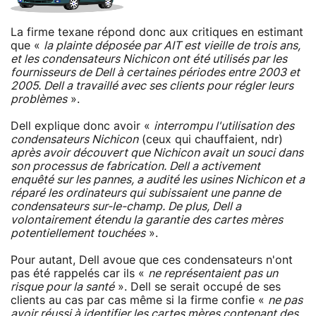
La firme texane répond donc aux critiques en estimant
que «
la plainte déposée par AIT est vieille de trois ans,
et les condensateurs Nichicon ont été utilisés par les
fournisseurs de Dell à certaines périodes entre 2003 et
2005. Dell a travaillé avec ses clients pour régler leurs
problèmes
».
Dell explique donc avoir «
interrompu l'utilisation des
condensateurs Nichicon
(ceux qui chauffaient, ndr)
après avoir découvert que Nichicon avait un souci dans
son processus de fabrication. Dell a activement
enquêté sur les pannes, a audité les usines Nichicon et a
réparé les ordinateurs qui subissaient une panne de
condensateurs sur-le-champ. De plus, Dell a
volontairement étendu la garantie des cartes mères
potentiellement touchées
».
Pour autant, Dell avoue que ces condensateurs n'ont
pas été rappelés car ils «
ne représentaient pas un
risque pour la santé
». Dell se serait occupé de ses
clients au cas par cas même si la firme confie «
ne pas
avoir réussi à identifier les cartes mères contenant des