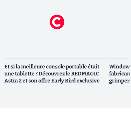
Et si la meilleure console portable était
Windows 
une tablette ? Découvrez le REDMAGIC
fabricant
Astra 2 et son offre Early Bird exclusive
grimper