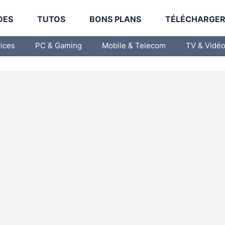
DES
TUTOS
BONS PLANS
TÉLÉCHARGE
vices
PC & Gaming
Mobile & Telecom
TV & Vidé