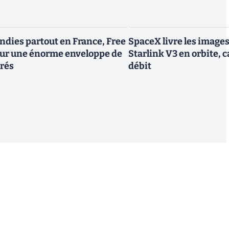
endies partout en France, Free
SpaceX livre les image
tour une énorme enveloppe de
Starlink V3 en orbite, c
trés
débit