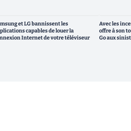
msung et LG bannissent les
Avec les inc
plications capables de louer la
offre à son 
nnexion Internet de votre téléviseur
Go aux sinis