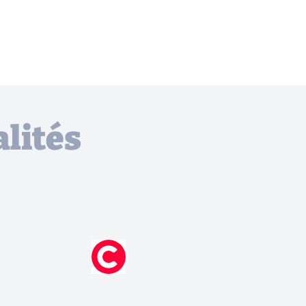
lités