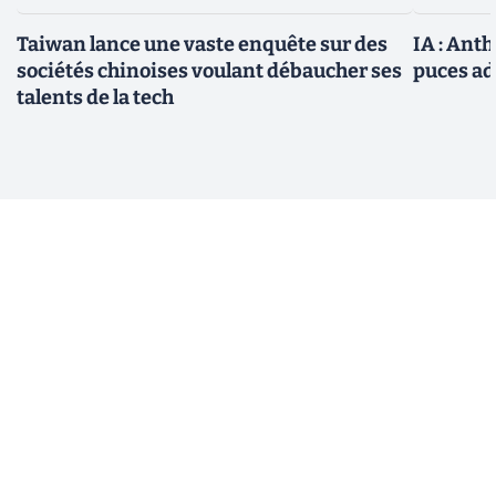
Taiwan lance une vaste enquête sur des
IA : Ant
sociétés chinoises voulant débaucher ses
puces ad
talents de la tech