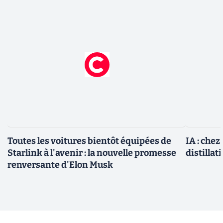
Toutes les voitures bientôt équipées de
IA : chez
Starlink à l'avenir : la nouvelle promesse
distillat
renversante d'Elon Musk