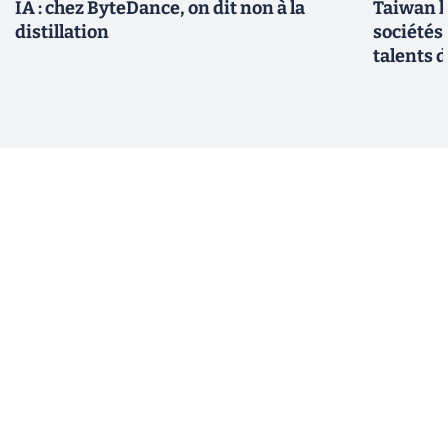
IA : chez ByteDance, on dit non à la
Taiwan l
distillation
sociétés
talents d