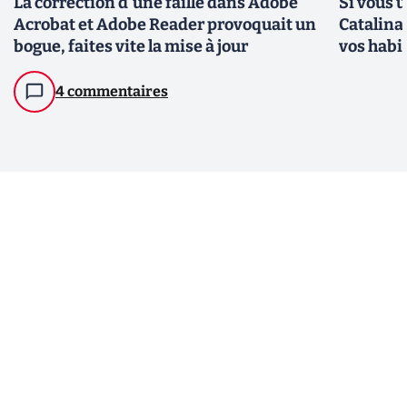
La correction d'une faille dans Adobe
Si vous 
Acrobat et Adobe Reader provoquait un
Catalina
bogue, faites vite la mise à jour
vos habi
4 commentaires