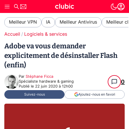
Meilleur VPN
IA
Meilleur Antivirus
Meilleur c
Accueil
Logiciels & services
Adobe va vous demander
explicitement de désinstaller Flash
(enfin)
Par
Stéphane Ficca
0
Spécialiste hardware & gaming
Publié le
22 juin 2020 à 12h00
Suivez-nous
Ajoutez-nous en favori