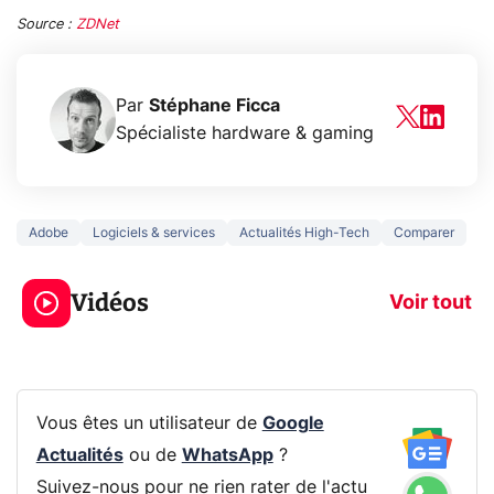
Source :
ZDNet
Par
Stéphane Ficca
Spécialiste hardware & gaming
Adobe
Logiciels & services
Actualités High-Tech
Comparer
3 écrans en 1 pour
5 générations
319€ ? Voici L'AOC
jeux dans la
Vidéos
CQ32G4ZA !
prochaine Xbo
Voir tout
Vous êtes un utilisateur de
Google
Actualités
ou de
WhatsApp
?
Suivez-nous pour ne rien rater de l'actu