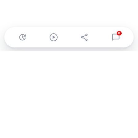
0
Abonnez-vous à notre newsletter !
Recevez un résumé quotidien de l'actu technologique.
S'inscrire
En cliquant sur s'inscrire, j’accepte de recevoir par email des
informations, actualités et offres commerciales de Clubic.
Conformément au RGPD, vous pouvez retirer votre consentement
à tout moment en cliquant sur le lien de désinscription présent