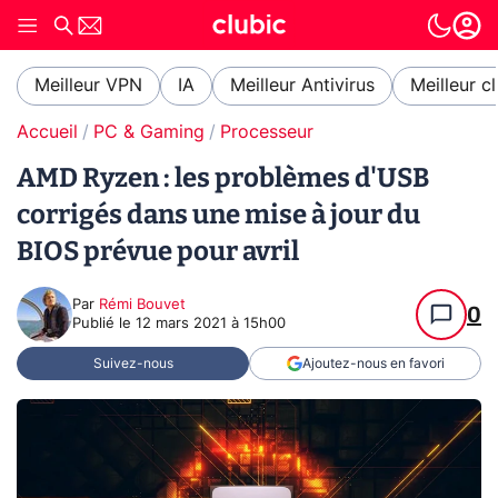
Meilleur VPN
IA
Meilleur Antivirus
Meilleur c
Accueil
PC & Gaming
Processeur
AMD Ryzen : les problèmes d'USB
corrigés dans une mise à jour du
BIOS prévue pour avril
Par
Rémi Bouvet
0
Publié le
12 mars 2021 à 15h00
Suivez-nous
Ajoutez-nous en favori