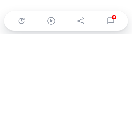
0
Abonnez-vous à notre newsletter !
Recevez un résumé quotidien de l'actu technologique.
S'inscrire
En cliquant sur s'inscrire, j’accepte de recevoir par email des
informations, actualités et offres commerciales de Clubic.
Conformément au RGPD, vous pouvez retirer votre consentement
à tout moment en cliquant sur le lien de désinscription présent
dans chaque email. Pour en savoir plus sur la gestion de vos
données, consultez notre
Politique de confidentialité