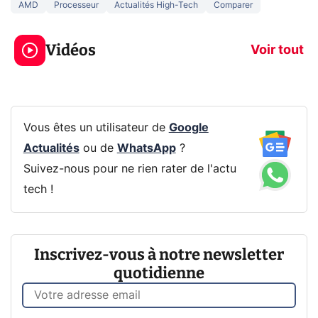
AMD
Processeur
Actualités High-Tech
Comparer
3 écrans en 1 pour
5 générations
319€ ? Voici L'AOC
jeux dans la
Vidéos
CQ32G4ZA !
prochaine Xbo
Voir tout
Vous êtes un utilisateur de
Google
Actualités
ou de
WhatsApp
?
Suivez-nous pour ne rien rater de l'actu
tech !
Inscrivez-vous à notre newsletter
quotidienne