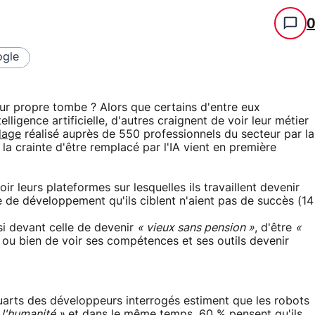
gle
eur propre tombe ? Alors que certains d'entre eux
igence artificielle, d'autres craignent de voir leur métier
dage
réalisé auprès de 550 professionnels du secteur par la
a crainte d'être remplacé par l'IA vient en première
r leurs plateformes sur lesquelles ils travaillent devenir
 de développement qu'ils ciblent n'aient pas de succès (14
ussi devant celle de devenir
« vieux sans pension »
, d'être
«
»
ou bien de voir ses compétences et ses outils devenir
uarts des développeurs interrogés estiment que les robots
 l'humanité »
et dans le même temps, 60 % pensent qu'ils