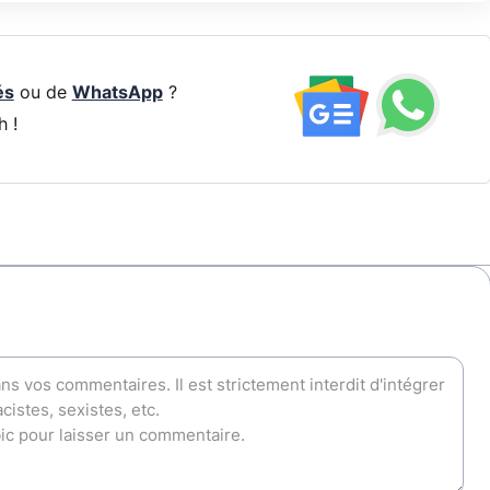
és
ou de
WhatsApp
?
h !