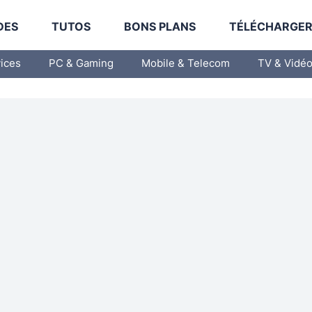
DES
TUTOS
BONS PLANS
TÉLÉCHARGE
vices
PC & Gaming
Mobile & Telecom
TV & Vidé