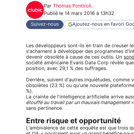
Par
Thomas Pontiroli
.
Publié le
14 mars 2016 à 13h32
Suivez-nous
Ajoutez-nous en favori
Goo
Les développeurs sont-ils en train de creuser l
s'acharnent à développer des programmes d'intell
devenir obsolète à cause de ces outils. Un
son
société américaine Evans Data Corp révèle que l
position, avec 29,1 % des suffrages.
Derrière, suivent d'autres inquiétudes, comme voi
obsolètes (23 %) ou qu'une nouvelle plateforme
%).
La crainte de l'intelligence artificielle arrive a
étouffé au travail par un mauvais management 
sans pertinence.
Entre risque et opportunité
L'ambivalence de cette enquête est que trois q
et l'IA
« pourraient avoir un grand bénéfice pour