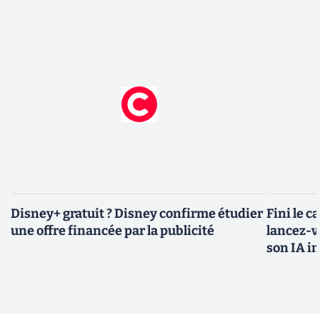
Disney+ gratuit ? Disney confirme étudier
Fini le c
une offre financée par la publicité
lancez-vo
son IA i