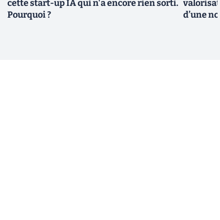
cette start-up IA qui n'a encore rien sorti.
valorisat
Pourquoi ?
d’une no