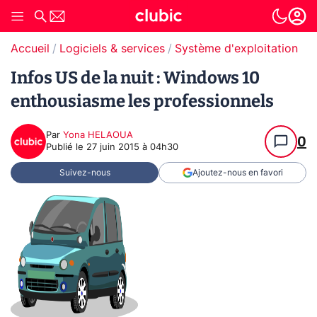
Accueil
Logiciels & services
Système d'exploitation (O
Infos US de la nuit : Windows 10
enthousiasme les professionnels
Par
Yona HELAOUA
0
Publié le
27 juin 2015 à 04h30
Suivez-nous
Ajoutez-nous en favori